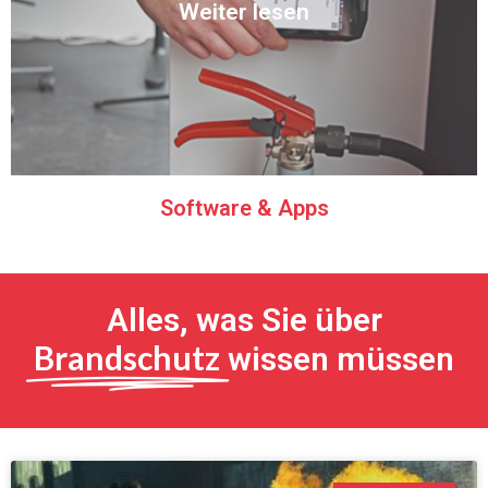
Weiter lesen
Präventionspolitik mit unserer Software.
Möchten Sie effizienter arbeiten? Vereinfachen Sie Ihre
Software & Apps
Software & Apps
Alles, was Sie über
Brandschutz
wissen müssen