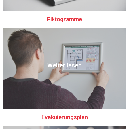
Piktogramme
Entdecken
Weiter lesen
von unseren besonderen Designs überraschen.
Wir erstellen Ihre Evakuierungspläne sorgfältig. Lassen Sie sich
Evakuierungsplan
Evakuierungsplan