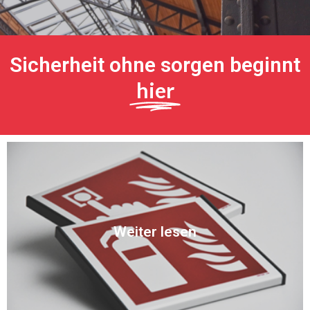
Sicherheit ohne sorgen beginnt
hier
Entdecken
Weiter lesen
Sie unser umfangreiches Sortiment.
Von Polypropylen bis Aluminium und sogar Plexiglas. Entdecken
Piktogramme