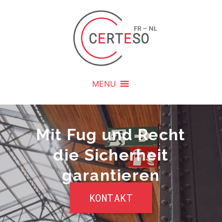
FR
–
NL
MENU
Mit Fug und Recht
die Sicherheit
garantieren
KONTAKT