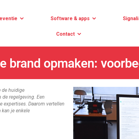
eventie
Software & apps
Signali
Contact
e brand opmaken: voorbe
e de huidige
 de regelgeving. Een
e expertises. Daarom vertellen
 kan je enkele