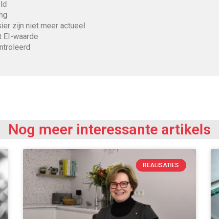
ld
ing
er zijn niet meer actueel
t EI-waarde
ntroleerd
Nog meer interessante artikels
REALISATIES