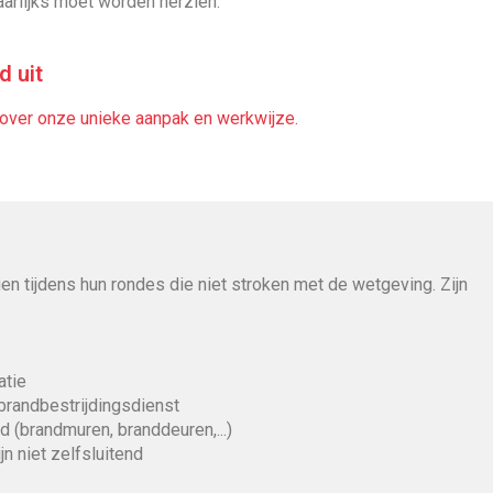
aarlijks moet worden herzien.
d uit
 over onze unieke aanpak en werkwijze.
ien tijdens hun
rondes die niet stroken met de wetgeving. Zijn
atie
 brandbestrijdingsdienst
 (brandmuren, branddeuren,...)
n niet zelfsluitend