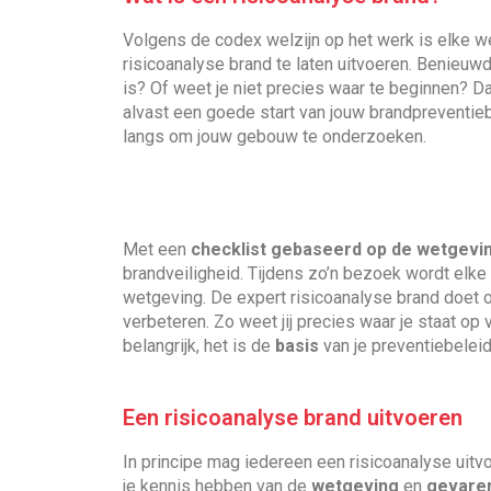
Volgens de codex welzijn op het werk is elke w
risicoanalyse brand te laten uitvoeren. Benieu
is? Of weet je niet precies waar te beginnen? D
alvast een goede start van jouw brandpreventieb
langs om jouw gebouw te onderzoeken.
Met een
checklist gebaseerd op de wetgevi
brandveiligheid. Tijdens zo’n bezoek wordt elke 
wetgeving. De expert risicoanalyse brand doet
verbeteren. Zo weet jij precies waar je staat op
belangrijk, het is de
basis
van je preventiebeleid
Een risicoanalyse brand uitvoeren
In principe mag iedereen een risicoanalyse uitv
je kennis hebben van de
wetgeving
en
gevare