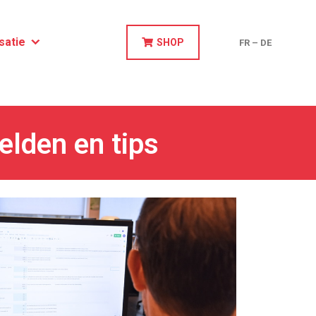
satie
SHOP
FR
–
DE
elden en tips