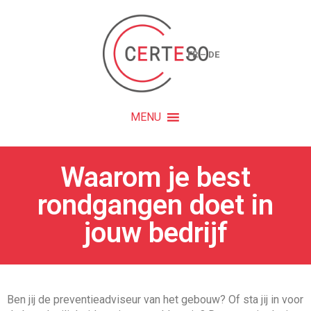
FR
–
DE
MENU
Waarom je best
rondgangen doet in
jouw bedrijf
Ben jij de preventieadviseur van het gebouw? Of sta jij in voor